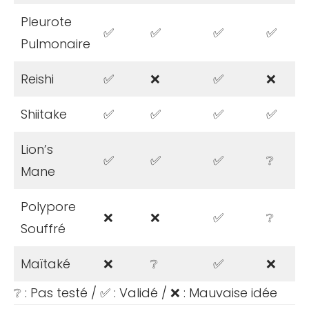
Pleurote
✅
✅
✅
✅
Pulmonaire
Reishi
✅
❌
✅
❌
Shiitake
✅
✅
✅
✅
Lion’s
✅
✅
✅
❔
Mane
Polypore
❌
❌
✅
❔
Souffré
Maïtaké
❌
❔
✅
❌
❔ : Pas testé / ✅ : Validé / ❌ : Mauvaise idée