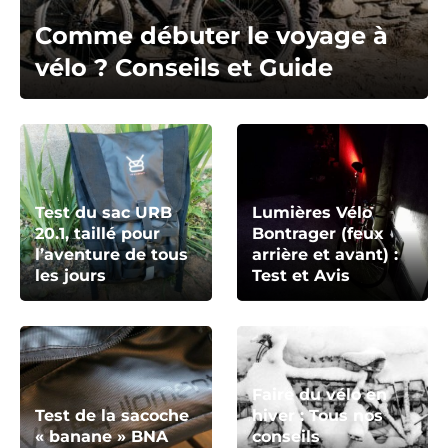
Comme débuter le voyage à
vélo ? Conseils et Guide
Test du sac URB
Lumières Vélo
20.1, taillé pour
Bontrager (feux
l’aventure de tous
arrière et avant) :
les jours
Test et Avis
Faire du vélo en
Test de la sacoche
hiver : Tous nos
« banane » BNA
conseils